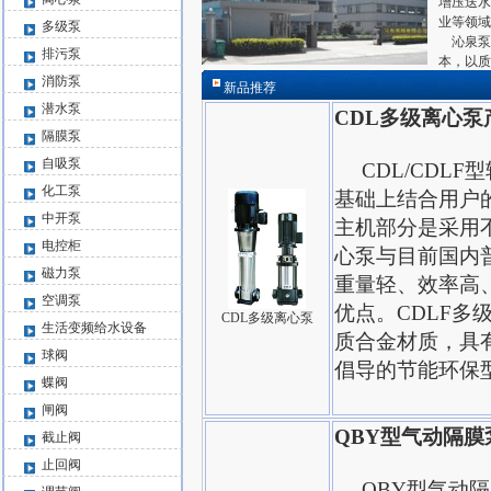
增压送水
业等领域
多级泵
沁泉泵
排污泵
本，以质
消防泵
新品推荐
潜水泵
CDL多级离心泵
隔膜泵
自吸泵
CDL/CDLF
化工泵
基础上结合用户
中开泵
主机部分是采用
电控柜
心泵与目前国内
磁力泵
重量轻、效率高
空调泵
优点。CDLF
CDL多级离心泵
生活变频给水设备
质合金材质，具
球阀
倡导的节能环保
蝶阀
闸阀
QBY型气动隔膜
截止阀
止回阀
QBY型气动隔