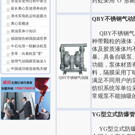
封处采用“O”形
管道泵使用过程中要注
延长离心泵使用寿命的
潜水泵电机运转超载太
QBY不锈钢气
离心泵概述
柴油泵体小知识
QBY不锈钢气
德国报告称我国成世界
种带颗粒的液体
中石化塔一联解决机泵
体及胶质液体均
变革：向着机泵“零”
暴。具备自吸泵
使用气动隔膜泵输送A
功能，泵体材质
中国成功锻造核电关键
料，隔膜采用丁
QBY不锈钢气动隔
满足不同用户的
纺织系统等单位
常规泵不能抽吸
YG型立式防爆
YG型立式防爆