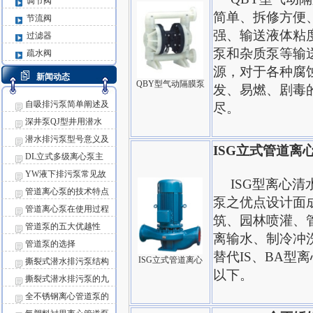
调节阀
简单、拆修方便
节流阀
强、输送液体粘
过滤器
泵和杂质泵等输
疏水阀
源，对于各种腐
新闻动态
QBY型气动隔膜泵
发、易燃、剧毒
自吸排污泵简单阐述及
尽。
深井泵QJ型井用潜水
潜水排污泵型号意义及
ISG立式管道离
DL立式多级离心泵主
YW液下排污泵常见故
ISG型离心清水
管道离心泵的技术特点
泵之优点设计面成
管道离心泵在使用过程
筑、园林喷灌、
管道泵的五大优越性
离输水、制冷冲
管道泵的选择
替代IS、BA型
ISG立式管道离心
撕裂式潜水排污泵结构
以下。
撕裂式潜水排污泵的九
全不锈钢离心管道泵的