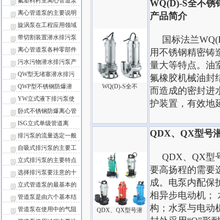
氟塑料衬里离心管道泵
WQ(D)-S全
离心管道泵的主要说明
产品简介
旋涡泵在工程应用领域
带切割装置潜水排污泵
国标法兰WQ(D
离心管道泵各种零部件
用不锈钢精密铸
污水污物潜水排污泵产
量大等特点。油
QW型无堵塞潜水排污
氟橡胶机械油封
QWP型不锈钢防爆潜
WQ(D)-S全不
而造成的密封进
YW立式液下排污泵使
护装置，有效地
卧式不锈钢防爆离心管
ISG立式单级管道离
QDX、QX型号
排污泵的流量选定一般
自吸式排污泵的主要工
QDX、QX型
立式排污泵的主要特点
要高扬程的需要
选择排污泵要注意的十
成。电泵内配保
立式管道泵的最基本的
相异步电动机；
管道泵是由六个基本结
构；水泵与电动
管道泵在使用中的气阻
QDX、QX型号潜