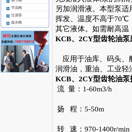
调节阀
另加润滑液。本型泵适
节流阀
过滤器
挥发、温度不高于70℃，
疏水阀
其它液体。如需耐高温
KCB、2CY型齿轮油
应用于油库、码头、
润滑油，重油、工业轻
KCB、2CY型齿轮油
流 量：1-60m3/h
扬 程：5-50m
转 速：970-1400r/min