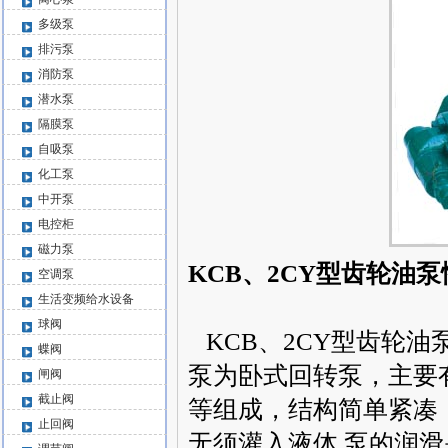
多级泵
排污泵
消防泵
潜水泵
隔膜泵
自吸泵
化工泵
中开泵
电控柜
磁力泵
KCB、2CY型齿轮油泵
空调泵
生活变频给水设备
球阀
KCB、
2CY型齿轮油
蝶阀
泵为卧式回转泵，主要
闸阀
截止阀
等组成，结构简单紧凑
止回阀
无须灌入液体,泵的润