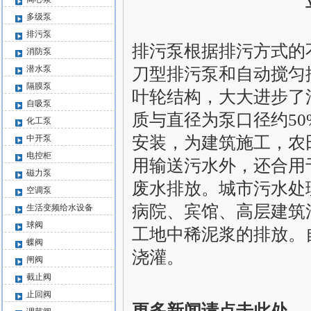
多级泵
排污泵
排污泵根据排污方式的
消防泵
潜水泵
刀型排污泵和自动搅匀
隔膜泵
叶轮结构，大大进步了
自吸泵
质与直径为泵口径约5
化工泵
中开泵
安装，为建筑施工，农
电控柜
用输送污水外，还合用
磁力泵
废水排放。城市污水处
空调泵
病院、宾馆、高层建筑
生活变频给水设备
球阀
工地中稀泥浆的排放。
蝶阀
浇灌。
闸阀
截止阀
止回阀
更多新闻请点击此处