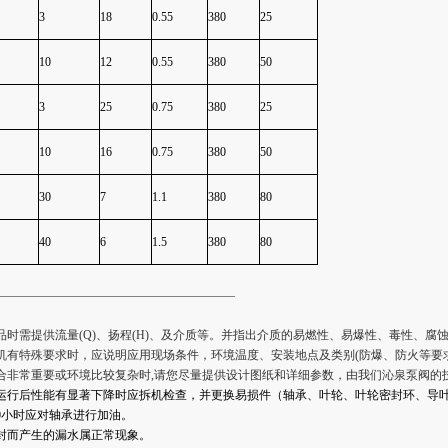
3
18
0.55
380
25
10
12
0.55
380
50
3
25
0.75
380
25
10
16
0.75
380
50
30
7
1.1
380
80
40
6
1.5
380
80
————————————————————
品时需提供流量(Q)、扬程(H)、及介质等。并指出介质的易燃性、易爆性、毒性、腐
机有特殊要求时，应说明应用现场条件，环境温度、安装地点及类别(防爆、防火等要
合非常重要或环境比较复杂时,请您尽量提供设计图纸和详细参数，由我们
沁泉泵阀
的
运行后性能有显著下降时应拆机检查，并更换易损件（轴承、叶轮、叶轮密封环、导
00小时应对轴承进行加油。
封而产生的漏水属正常现象。