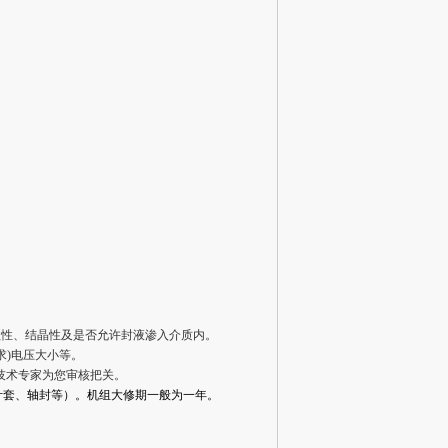
蚀性、结晶性及是否允许封液渗入介质内。
求)电压大小等。
技术专家为您审核把关。
叶套、轴封等）。机组大修期一般为一年。