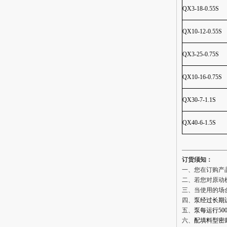
QX3-18-0.55S
QX10-12-0.55S
QX3-25-0.75S
QX10-16-0.75S
QX30-7-1.1S
QX40-6-1.5S
———————
订货须知：
一、您在订购产
二、若您对原动
三、当使用的场
四、
泵经过长期
五、
泵每运行5
六、
配填料型密