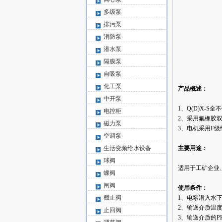
多级泵
排污泵
消防泵
潜水泵
隔膜泵
自吸泵
化工泵
产品概述：
中开泵
1、
Q(D)X-S
电控柜
2、采用氟橡胶
磁力泵
3、电机采用F
空调泵
生活变频给水设备
主要用途：
球阀
适用于工矿企业
蝶阀
闸阀
使用条件：
截止阀
1、电泵潜入水下
2、输送介质温度
止回阀
3、输送介质的PH值为