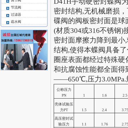
D41H手动硬密封蝶
调节阀
节流阀
密封结构,无机械磨损
过滤器
碟阀的阀板密封面是球面
疏水阀
(材质304或316不锈
密封面摩擦力降到最小
结构,使得本蝶阀具备了
圈座表面都经过特殊硬化
和抗腐蚀性能都全面得到
——650℃,压力3.0MPa
公称压力
PN
1
1.6
2.5
壳体试验压
力PT
1.5
2.4
3.7
高压密封试
验压力
1.1
1.76
2.7