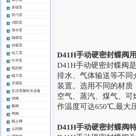
多级泵
排污泵
消防泵
潜水泵
隔膜泵
自吸泵
化工泵
D41H手动硬密封蝶阀
中开泵
D41H手动硬密封蝶
电控柜
排水、气体输送等不同
磁力泵
空调泵
装置。选用不同的材质
生活变频给水设备
空气、蒸汽、煤气、可
球阀
作温度可达650℃,最大压
蝶阀
闸阀
截止阀
D41H手动硬密封蝶阀
止回阀