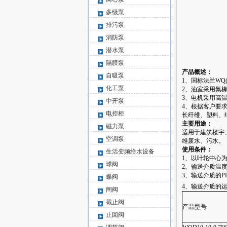
多级泵
排污泵
消防泵
潜水泵
隔膜泵
产品概述：
自吸泵
1、国标法兰
WQ
化工泵
2、油室采用氟
3、电机采用高
中开泵
4、根据客户要
电控柜
长纤维、塑料、
主要用途：
磁力泵
适用于建筑楼宇
空调泵
维废水、污水。
使用条件：
生活变频给水设备
1、以叶轮中心
球阀
2、输送介质温度
3、输送介质的PH值3
蝶阀
4、输送介质的运
闸阀
截止阀
产品型号
止回阀