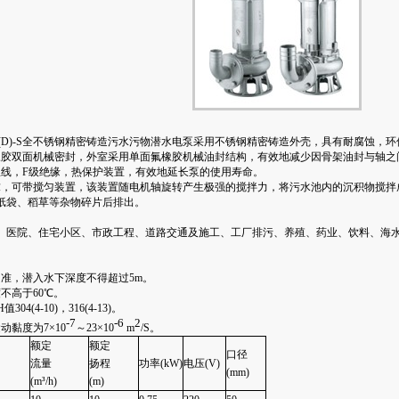
(D)-S全不锈钢精密铸造污水污物潜水电泵
采用不锈钢精密铸造外壳，具有耐腐蚀，环
橡胶双面机械密封，外室采用单面氟橡胶机械油封结构，有效地减少因骨架油封与轴之
温线，F级绝缘，热保护装置，有效地延长泵的使用寿命。
求，可带搅匀装置，该装置随电机轴旋转产生极强的搅拌力，将污水池内的沉积物搅拌
纸袋、稻草等杂物碎片后排出。
、医院、住宅小区、市政工程、道路交通及施工、工厂排污、养殖、药业、饮料、海
为准，潜入水下深度不得超过5m。
不高于60℃。
04(4-10)，316(4-13)。
-7
-6
2
动黏度为7×10
～23×10
m
/S。
额定
额定
口径
流量
扬程
功率(kW)
电压(V)
(mm)
(m³/h)
(m)