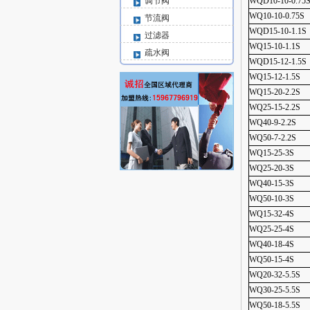
调节阀
WQD10-10-0.75
WQ10-10-0.75S
节流阀
WQD15-10-1.1S
过滤器
WQ15-10-1.1S
疏水阀
WQD15-12-1.5S
WQ15-12-1.5S
WQ15-20-2.2S
WQ25-15-2.2S
WQ40-9-2.2S
WQ50-7-2.2S
WQ15-25-3S
WQ25-20-3S
WQ40-15-3S
WQ50-10-3S
WQ15-32-4S
WQ25-25-4S
WQ40-18-4S
WQ50-15-4S
WQ20-32-5.5S
WQ30-25-5.5S
WQ50-18-5.5S